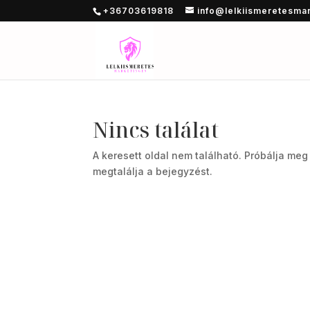
+36703619818
info@lelkiismeretesma
Nincs találat
A keresett oldal nem található. Próbálja meg
megtalálja a bejegyzést.