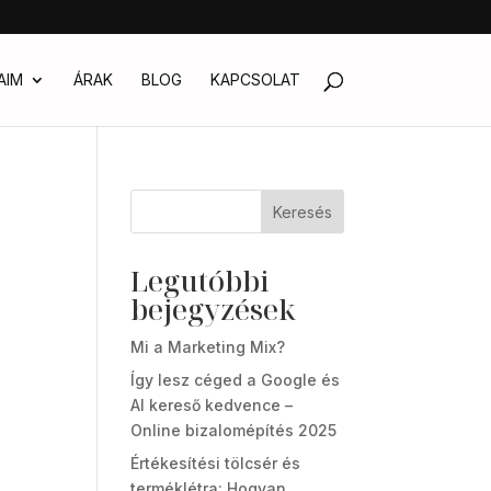
AIM
ÁRAK
BLOG
KAPCSOLAT
Keresés
Legutóbbi
bejegyzések
Mi a Marketing Mix?
Így lesz céged a Google és
AI kereső kedvence –
Online bizalomépítés 2025
Értékesítési tölcsér és
terméklétra: Hogyan