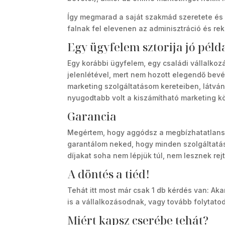
Így megmarad a saját szakmád szeretete és 
falnak fel elevenen az adminisztráció és r
Egy ügyfelem sztorija jó péld
Egy korábbi ügyfelem, egy családi vállalkozá
jelenlétével, mert nem hozott elegendő bevét
marketing szolgáltatásom kereteiben, látván
nyugodtabb volt a kiszámítható marketing k
Garancia
Megértem, hogy aggódsz a megbízhatatlansá
garantálom neked, hogy minden szolgáltatás 
díjakat soha nem lépjük túl, nem lesznek rejt
A döntés a tiéd!
Tehát itt most már csak 1 db kérdés van: Aka
is a vállalkozásodnak, vagy tovább folytat
Miért kapsz cserébe tehát?