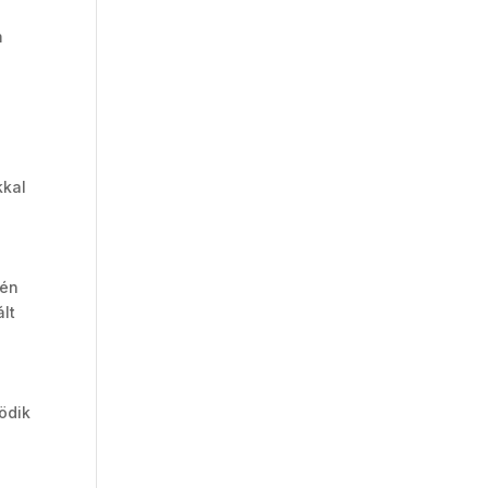
m
kkal
 én
lt
ödik