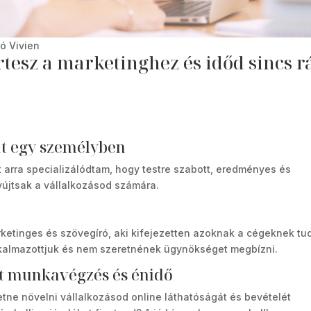
ó Vivien
rtesz a marketinghez és időd sincs r
!
at egy személyben
 arra specializálódtam, hogy testre szabott, eredményes és
újtsak a vállalkozásod számára.
arketinges és szövegíró, aki kifejezetten azoknak a cégeknek tu
alkalmazottjuk és nem szeretnének ügynökséget megbízni.
dt munkavégzés és énidő
etne növelni vállalkozásod online láthatóságát és bevételét