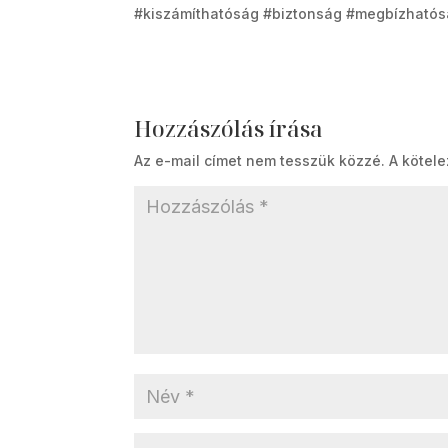
#kiszámíthatóság #biztonság #megbízhatós
Hozzászólás írása
Az e-mail címet nem tesszük közzé.
A kötel