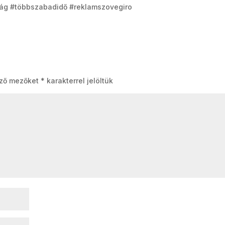
ág #többszabadidő #reklamszovegiro
ező mezőket
*
karakterrel jelöltük