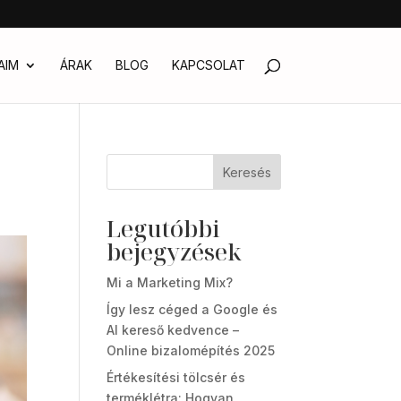
AIM
ÁRAK
BLOG
KAPCSOLAT
Keresés
Legutóbbi
bejegyzések
Mi a Marketing Mix?
Így lesz céged a Google és
AI kereső kedvence –
Online bizalomépítés 2025
Értékesítési tölcsér és
terméklétra: Hogyan