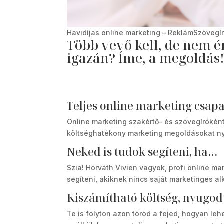
Havidíjas online marketing – ReklámSzövegír
Több vevő kell, de nem é
igazán? Íme, a megoldás
Teljes online marketing csap
Online marketing szakértő- és szövegíróként
költséghatékony marketing megoldásokat ny
Neked is tudok segíteni, ha…
Szia! Horváth Vivien vagyok, profi online m
segíteni, akiknek nincs saját marketinges 
Kiszámítható költség, nyugo
Te is folyton azon töröd a fejed, hogyan leh