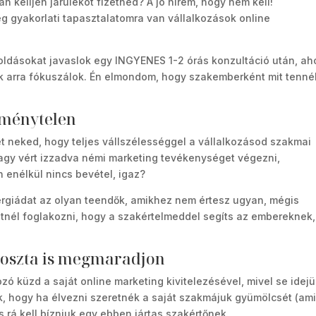
n kelljen járulékot fizetned? A jó hírem, hogy nem kell!
g gyakorlati tapasztalatomra van vállalkozások online
oldásokat javaslok egy INGYENES 1-2 órás konzultáció után, ah
sak arra fókuszálok. Én elmondom, hogy szakemberként mit tenné
eménytelen
t neked, hogy teljes vállszélességgel a vállalkozásod szakmai
agy vért izzadva némi marketing tevékenységet végezni,
 enélkül nincs bevétel, igaz?
nergiádat az olyan teendők, amikhez nem értesz ugyan, mégis
etnél foglakozni, hogy a szakértelmeddel segíts az embereknek,
áposzta is megmaradjon
zó küzd a saját online marketing kivitelezésével, mivel se idejü
k, hogy ha élvezni szeretnék a saját szakmájuk gyümölcsét (ami
s rá kell bízniuk egy ebben jártas szakértőnek.