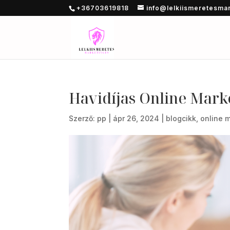
+36703619818
info@lelkiismeretesma
Havidíjas Online Mark
Szerző:
pp
|
ápr 26, 2024
|
blogcikk
,
online 