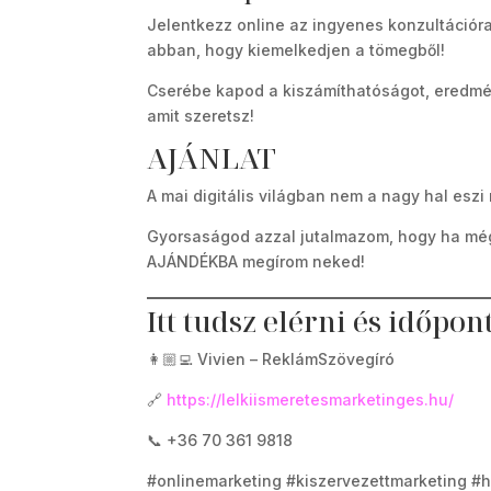
Jelentkezz online az ingyenes konzultációr
abban, hogy kiemelkedjen a tömegből!
Cserébe kapod a kiszámíthatóságot, eredmé
amit szeretsz!
AJÁNLAT
A mai digitális világban nem a nagy hal eszi
Gyorsaságod azzal jutalmazom, hogy ha még
AJÁNDÉKBA megírom neked!
Itt tudsz elérni és időpon
👩🏼‍💻 Vivien – ReklámSzövegíró
🔗
https://lelkiismeretesmarketinges.hu/
📞 +36 70 361 9818
#onlinemarketing #kiszervezettmarketing #