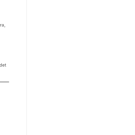
ra,
det