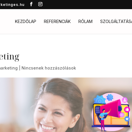
rketinges.hu
KEZDŐLAP
REFERENCIÁK
RÓLAM
SZOLGÁLTATÁS
eting
marketing
|
Nincsenek hozzászólások