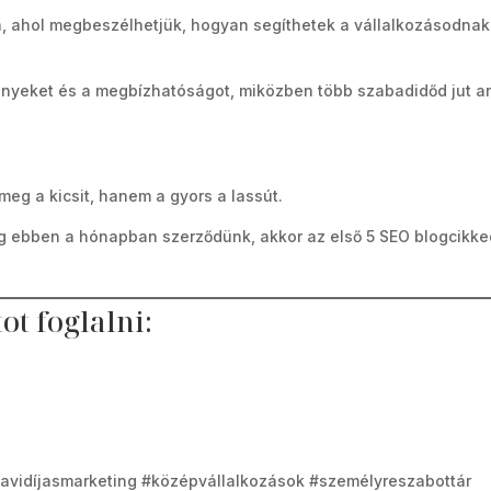
a, ahol megbeszélhetjük, hogyan segíthetek a vállalkozásodnak
nyeket és a megbízhatóságot, miközben több szabadidőd jut ar
 meg a kicsit, hanem a gyors a lassút.
 ebben a hónapban szerződünk, akkor az első 5 SEO blogcikke
tot foglalni:
havidíjasmarketing #középvállalkozások #személyreszabottár