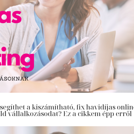
egíthet a kiszámítható, fix havidíjas onlin
d vállalkozásodat? Ez a cikkem épp erről