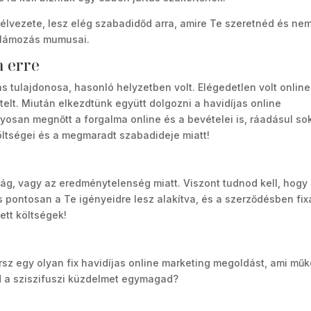
élvezete, lesz elég szabadidőd arra, amire Te szeretnéd és ne
eklámozás mumusai.
a erre
s tulajdonosa, hasonló helyzetben volt. Elégedetlen volt online
elt. Miután elkezdtünk együtt dolgozni a havidíjas online
yosan megnőtt a forgalma online és a bevételei is, ráadásul so
öltségei és a megmaradt szabadideje miatt!
g, vagy az eredménytelenség miatt. Viszont tudnod kell, hogy
pontosan a Te igényeidre lesz alakítva, és a szerződésben fixá
ett költségek!
rsz egy olyan fix havidíjas online marketing megoldást, ami műk
od a sziszifuszi küzdelmet egymagad?