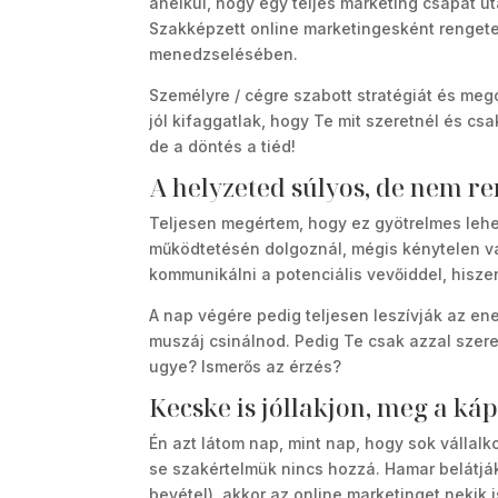
anélkül, hogy egy teljes marketing csapat utá
Szakképzett online marketingesként rengete
menedzselésében.
Személyre / cégre szabott stratégiát és meg
jól kifaggatlak, hogy Te mit szeretnél és c
de a döntés a tiéd!
A helyzeted súlyos, de nem r
Teljesen megértem, hogy ez gyötrelmes lehe
működtetésén dolgoznál, mégis kénytelen v
kommunikálni a potenciális vevőiddel, hiszen
A nap végére pedig teljesen leszívják az e
muszáj csinálnod. Pedig Te csak azzal szer
ugye? Ismerős az érzés?
Kecske is jóllakjon, meg a k
Én azt látom nap, mint nap, hogy sok vállalko
se szakértelmük nincs hozzá. Hamar belátjá
bevétel), akkor az online marketinget nekik i