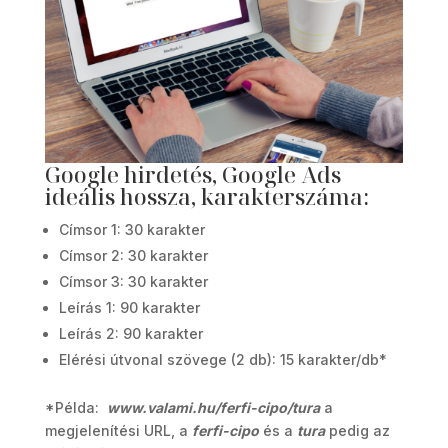
Google hirdetés, Google Ads
ideális hossza, karakterszáma:
Címsor 1: 30 karakter
Címsor 2: 30 karakter
Címsor 3: 30 karakter
Leírás 1: 90 karakter
Leírás 2: 90 karakter
Elérési útvonal szövege (2 db): 15 karakter/db*
*Példa:
www.valami.hu/ferfi-cipo/tura
a
megjelenítési URL, a
ferfi-cipo
és a
tura
pedig az