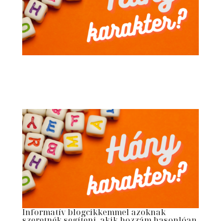
Informatív blogcikkemmel azoknak
szeretnék segíteni, akik hozzám hasonlóan