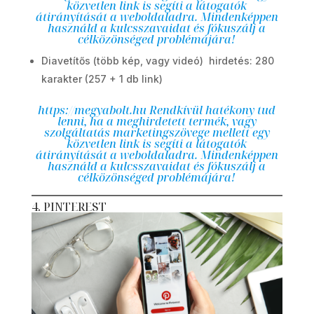
közvetlen link is segíti a látogatók
átirányítását a weboldaladra. Mindenképpen
használd a kulcsszavaidat és fókuszálj a
célközönséged problémájára!
Diavetítős (több kép, vagy videó) hirdetés: 280
karakter (257 + 1 db link)
https://megyabolt.hu
Rendkívül hatékony tud
lenni, ha a meghirdetett termék, vagy
szolgáltatás marketingszövege mellett egy
közvetlen link is segíti a látogatók
átirányítását a weboldaladra. Mindenképpen
használd a kulcsszavaidat és fókuszálj a
célközönséged problémájára!
4. PINTEREST