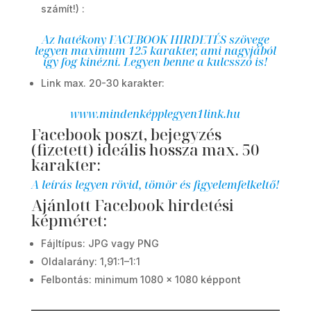
számít!) :
Az hatékony FACEBOOK HIRDETÉS szövege
legyen maximum 125 karakter, ami nagyjából
így fog kinézni. Legyen benne a kulcsszó is!
Link max. 20-30 karakter:
www.mindenképplegyen1link.hu
Facebook poszt, bejegyzés
(fizetett) ideális hossza max. 50
karakter:
A leírás legyen rövid, tömör és figyelemfelkeltő!
Ajánlott Facebook hirdetési
képméret:
Fájltípus: JPG vagy PNG
Oldalarány: 1,91:1–1:1
Felbontás: minimum 1080 × 1080 képpont