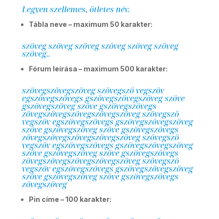
Legyen szellemes, ötletes név.
Tábla neve – maximum 50 karakter:
szöveg szöveg szöveg szöveg szöveg szöveg
szöveg..
Fórum leírása – maximum 500 karakter:
szövegszövegszöveg szövegszö vegszöv
egszövegszövegs gszövegszövegszöveg szöve
gszövegszöveg szöve gszövegszövegs
zövegszövegszövegszövegszöveg szövegszö
vegszöv egszövegszövegs gszövegszövegszöveg
szöve gszövegszöveg szöve gszövegszövegs
zövegszövegszövegszövegszöveg szövegszö
vegszöv egszövegszövegs gszövegszövegszöveg
szöve gszövegszöveg szöve gszövegszövegs
zövegszövegszövegszövegszöveg szövegszö
vegszöv egszövegszövegs gszövegszövegszöveg
szöve gszövegszöveg szöve gszövegszövegs
zövegszöveg
Pin címe – 100 karakter: