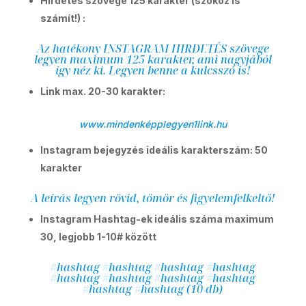
Hirdetés szövege 125 karakter (szóköz is
számít!) :
Az hatékony INSTAGRAM HIRDETÉS szövege
legyen maximum 125 karakter, ami nagyjából
így néz ki. Legyen benne a kulcsszó is!
Link max. 20-30 karakter:
www.mindenképplegyen1link.hu
Instagram bejegyzés ideális karakterszám: 50
karakter
A leírás legyen rövid, tömör és figyelemfelkeltő!
Instagram Hashtag-ek ideális száma maximum
30, legjobb 1-10# között
#hashtag #hashtag #hashtag #hashtag
#hashtag #hashtag #hashtag #hashtag
#hashtag #hashtag (10 db)