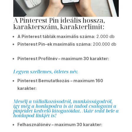
A Pinterest Pin ideális hossza,
karakterszám, karakterlimit:
A Pinterest táblák maximális száma:
2.000 db
Pinterest Pin-ek maximális száma:
200.000 db
Pinterest Profilnév – maximum 30 karakter:
Legyen szellemes, ötletes név.
Pinterest Bemutatkozás – maximum 160
karakter:
Mesélj a vállalkozásodról, munkásságodról,
így még a honlapodra is át tudod csalogatni a
pinjeidet kedvelő látogatóidat. Akár tedd bele a
honlapod linkjét is!
Felhasználónév – maximum 30 karakter: