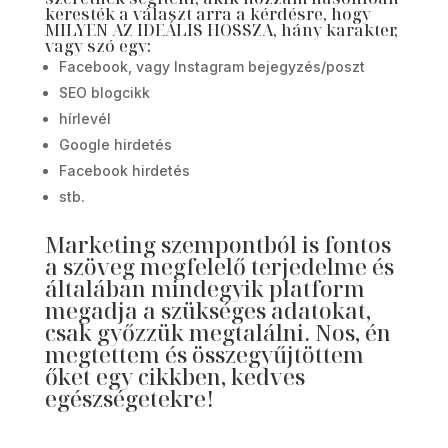
keresték a választ arra a kérdésre, hogy
MILYEN AZ IDEÁLIS HOSSZA, hány karakter,
vagy szó egy:
Facebook, vagy Instagram bejegyzés/poszt
SEO blogcikk
hírlevél
Google hirdetés
Facebook hirdetés
stb.
Marketing szempontból is fontos
a szöveg megfelelő terjedelme és
általában mindegyik platform
megadja a szükséges adatokat,
csak győzzük megtalálni. Nos, én
megtettem és összegyűjtöttem
őket egy cikkben, kedves
egészségetekre!