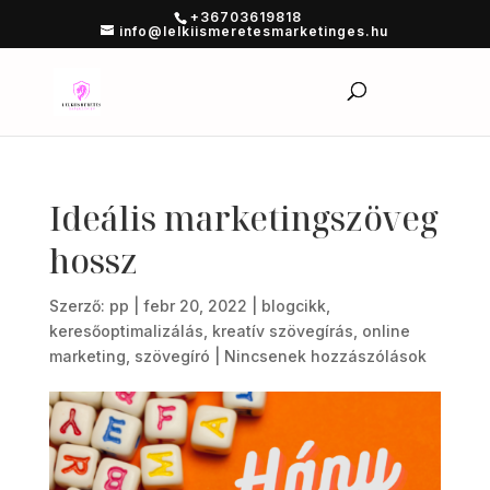
+36703619818
info@lelkiismeretesmarketinges.hu
Ideális marketingszöveg
hossz
Szerző:
pp
|
febr 20, 2022
|
blogcikk
,
keresőoptimalizálás
,
kreatív szövegírás
,
online
marketing
,
szövegíró
|
Nincsenek hozzászólások