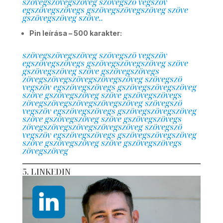
szövegszövegszöveg szövegszö vegszöv
egszövegszövegs gszövegszövegszöveg szöve
gszövegszöveg szöve..
Pin leírása – 500 karakter:
szövegszövegszöveg szövegszö vegszöv
egszövegszövegs gszövegszövegszöveg szöve
gszövegszöveg szöve gszövegszövegs
zövegszövegszövegszövegszöveg szövegszö
vegszöv egszövegszövegs gszövegszövegszöveg
szöve gszövegszöveg szöve gszövegszövegs
zövegszövegszövegszövegszöveg szövegszö
vegszöv egszövegszövegs gszövegszövegszöveg
szöve gszövegszöveg szöve gszövegszövegs
zövegszövegszövegszövegszöveg szövegszö
vegszöv egszövegszövegs gszövegszövegszöveg
szöve gszövegszöveg szöve gszövegszövegs
zövegszöveg
5. LINKEDIN