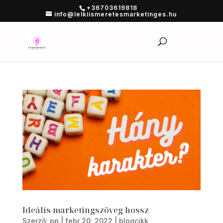
+36703619818
info@lelkiismeretesmarketinges.hu
Ideális marketingszöveg hossz
Szerző:
pp
|
febr 20, 2022
|
blogcikk
,