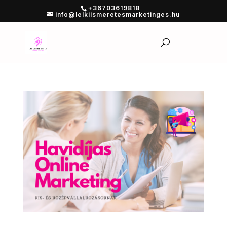
+36703619818
info@lelkiismeretesmarketinges.hu