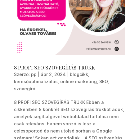
8 PROFI SEO SZÖVEGÍRÁS TRÜKK
Szerző:
pp
|
ápr 2, 2024
|
blogcikk
,
keresőoptimalizálás
,
online marketing
,
SEO
,
szövegíró
8 PROFI SEO SZÖVEGÍRÁS TRÜKK Ebben a
cikkemben 8 konkrét SEO szövegírás trükköt adok,
amelyek segítségével weboldalad tartalma nem
csak releváns, hanem vonzó is lesz a
célcsoportod és nem utolsó sorban a Google
számára! Sokan azt gondolják... A SEO szövegírás