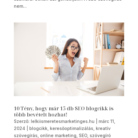
nem...
10 Tény, hogy már 15 db SEO blogcikk is
több bevételt hozhat!
Szerző:
lelkiismeretesmarketinges.hu
|
márc 11,
2024
|
blogcikk
,
keresőoptimalizálás
,
kreatív
szövegírás
,
online marketing
,
SEO
,
szövegíró