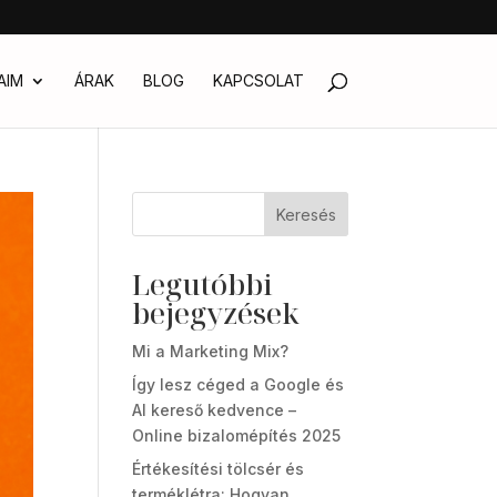
AIM
ÁRAK
BLOG
KAPCSOLAT
Keresés
Legutóbbi
bejegyzések
Mi a Marketing Mix?
Így lesz céged a Google és
AI kereső kedvence –
Online bizalomépítés 2025
Értékesítési tölcsér és
terméklétra: Hogyan