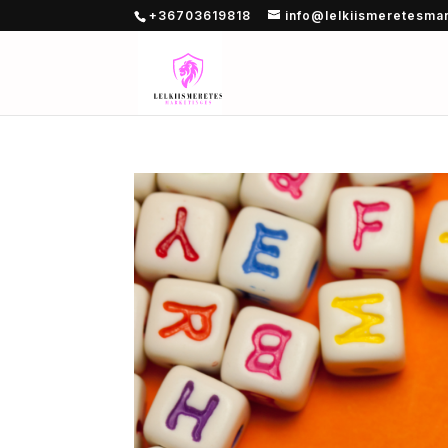
+36703619818
info@lelkiismeretesma